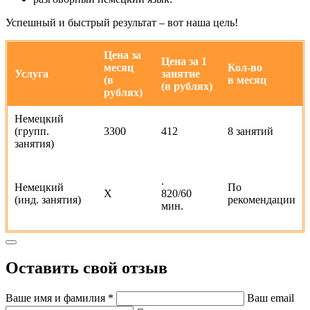
Успешный и быстрый результат – вот наша цель!
Цена за
Цена за 1
месяц
Кол-во
Услуга
занятие
(в
в месяц
(в рублях)
рублях)
Немецкий
(групп.
3300
412
8 занятий
занятия)
.
Немецкий
По
Х
820/60
(инд. занятия)
рекомендации
мин.
Оставить свой отзыв
Ваше имя и фамилия *
Ваш email